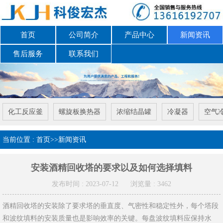
首页
公司简介
产品中心
新闻资讯
售后服务
联系我们
化工反应釜
螺旋板换热器
浓缩结晶罐
冷凝器
空气
当前位置 :
首页
>>
新闻资讯
安装酒精回收塔的要求以及如何选择填料
发布时间 : 2023-07-12
浏览量 : 3462
酒精回收塔的安装除了要求塔的垂直度、气密性和稳定性外，每个塔段
和波纹填料的安装质量也是影响效率的关键。每盘波纹填料应保持水