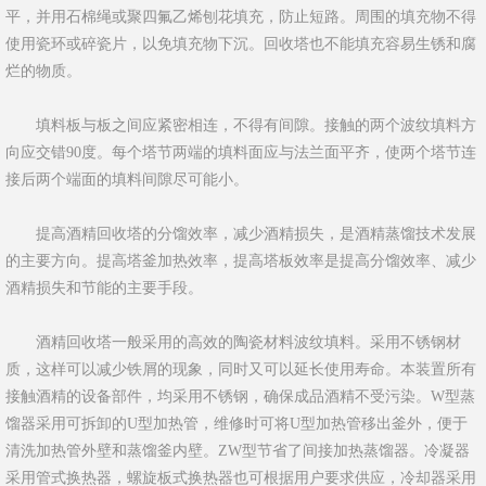
平，并用石棉绳或聚四氟乙烯刨花填充，防止短路。周围的填充物不得
使用瓷环或碎瓷片，以免填充物下沉。回收塔也不能填充容易生锈和腐
烂的物质。
填料板与板之间应紧密相连，不得有间隙。接触的两个波纹填料方
向应交错90度。每个塔节两端的填料面应与法兰面平齐，使两个塔节连
接后两个端面的填料间隙尽可能小。
提高酒精回收塔的分馏效率，减少酒精损失，是酒精蒸馏技术发展
的主要方向。提高塔釜加热效率，提高塔板效率是提高分馏效率、减少
酒精损失和节能的主要手段。
酒精回收塔一般采用的高效的陶瓷材料波纹填料。采用不锈钢材
质，这样可以减少铁屑的现象，同时又可以延长使用寿命。本装置所有
接触酒精的设备部件，均采用不锈钢，确保成品酒精不受污染。W型蒸
馏器采用可拆卸的U型加热管，维修时可将U型加热管移出釜外，便于
清洗加热管外壁和蒸馏釜内壁。ZW型节省了间接加热蒸馏器。冷凝器
采用管式换热器，螺旋板式换热器也可根据用户要求供应，冷却器采用